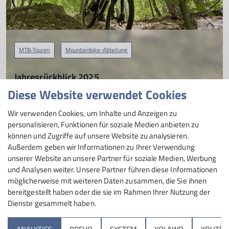
MTB-Touren
Mountainbike-Abteilung
Jahresrückblick 2025
Diese Website verwendet Cookies
01.01.2026
Ein ereignisreiches Jahr liegt hinter der Mountainbike-
Wir verwenden Cookies, um Inhalte und Anzeigen zu
Andere Themen
Abteilung der DAV Sektion Schwabach: gemeinsame Touren,
personalisieren, Funktionen für soziale Medien anbieten zu
ein gelungenes Hüttenwochenende in der Hersbrucker
können und Zugriffe auf unsere Website zu analysieren.
Schweiz, Austausch mit anderen DAV-Sektionen und
Kletterabteilung
Kletterabteilung
Seniorengruppe
Skitouren
Außerdem geben wir Informationen zu Ihrer Verwendung
Engagement im MTB-Netzwerk des DAV. Trotz mancher
unserer Website an unsere Partner für soziale Medien, Werbung
Herausforderungen stand vor allem eines im Mittelpunkt –
Skitourengruppe
Touren
Wandergruppe
und Analysen weiter. Unsere Partner führen diese Informationen
die Freude am Biken und der starke Zusammenhalt unserer
möglicherweise mit weiteren Daten zusammen, die Sie ihnen
Gruppe.
bereitgestellt haben oder die sie im Rahmen Ihrer Nutzung der
Dienste gesammelt haben.
Sektion
mehr erfahren