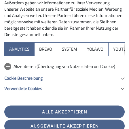
Außerdem geben wir Informationen zu Ihrer Verwendung
unserer Website an unsere Partner für soziale Medien, Werbung
und Analysen weiter. Unsere Partner führen diese Informationen
möglicherweise mit weiteren Daten zusammen, die Sie ihnen
bereitgestellt haben oder die sie im Rahmen Ihrer Nutzung der
Dienste gesammelt haben.
Sektion
ANALYTICS
BREVO
SYSTEM
YOLAWO
YOUTUB
Programm
Akzeptieren (Übertragung von Nutzerdaten und Cookie)
DAV
Cookie Beschreibung
Verwendete Cookies
Sektion Schwabach des Deutschen Alpenvereins e.V.
Penzendorfer Straße 13
91126 Schwabach
ALLE AKZEPTIEREN
Telefon +49912213885
Kontakt
AUSGEWÄHLTE AKZEPTIEREN