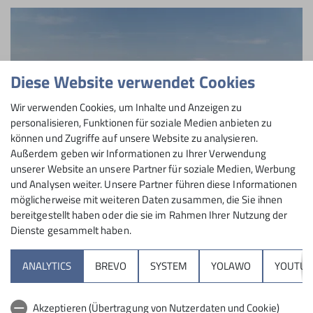
Diese Website verwendet Cookies
Wir verwenden Cookies, um Inhalte und Anzeigen zu
personalisieren, Funktionen für soziale Medien anbieten zu
können und Zugriffe auf unsere Website zu analysieren.
Außerdem geben wir Informationen zu Ihrer Verwendung
unserer Website an unsere Partner für soziale Medien, Werbung
und Analysen weiter. Unsere Partner führen diese Informationen
möglicherweise mit weiteren Daten zusammen, die Sie ihnen
© DAV/Hans Herbig
bereitgestellt haben oder die sie im Rahmen Ihrer Nutzung der
Bergwandern ist gesund, klar. Am
Dienste gesammelt haben.
gesündesten – und obendrein freudvollsten – ist es,
wenn man sich dafür etwas Zeit gönnt, das optimale
ANALYTICS
BREVO
SYSTEM
YOLAWO
YOUTUB
Bewegen zu lernen und einzuüben.
Akzeptieren (Übertragung von Nutzerdaten und Cookie)
zum Beitrag