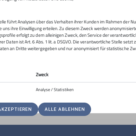
telle führt Analysen über das Verhalten ihrer Kunden im Rahmen der Nu
gramm
DAV
e uns ihre Einwilligung erteilen. Zu diesem Zweck werden anonymisiert
sprofile erfolgt zu dem alleinigen Zweck, den Service der verantwortli
rer Daten ist Art. 6 Abs. 1 lit. a DSGVO. Die verantwortliche Stelle setz
Bergsportfachverband Bayern
aten an Dritte weitergegeben und nur anonymisiert für statistische Zw
JDAV Bundesverband
tungen
Zweck
Analyse / Statistiken
AKZEPTIEREN
ALLE ABLEHNEN