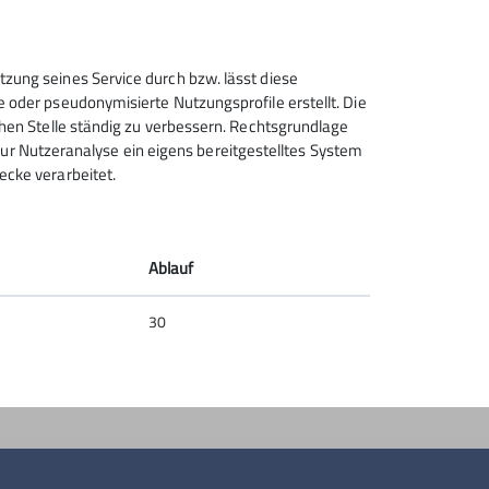
Sektion Schwabach des
tzung seines Service durch bzw. lässt diese
Deutschen Alpenvereins e.V.
e oder pseudonymisierte Nutzungsprofile erstellt. Die
chen Stelle ständig zu verbessern. Rechtsgrundlage
Penzendorfer Straße 13
t zur Nutzeranalyse ein eigens bereitgestelltes System
91126 Schwabach
ecke verarbeitet.
Telefon +49912213885
Kontakt
Ablauf
30