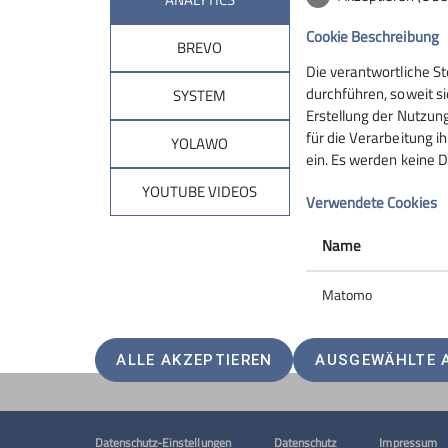
Cookie Beschreibung
BREVO
Die verantwortliche S
Sektion
Pro
durchführen, soweit si
SYSTEM
Erstellung der Nutzung
für die Verarbeitung ih
Geschäftsstelle
Touren
YOLAWO
ein. Es werden keine D
Mitgliedschaft
Kurse
Newsletter
Veranstal
YOUTUBE VIDEOS
Verwendete Cookies
Kontakt
Name
Matomo
ALLE AKZEPTIEREN
AUSGEWÄHLTE 
Datenschutz-Einstellungen
Datenschutz
Impressum