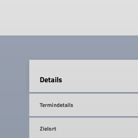
Details
Termindetails
Zielort