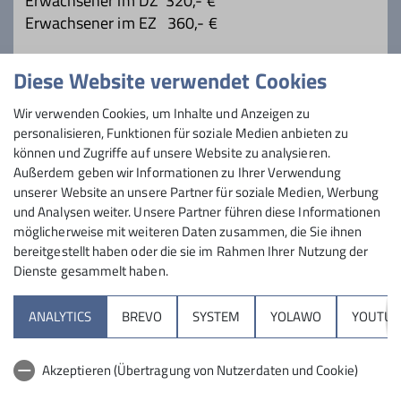
Erwachsener im DZ 320,- €
Erwachsener im EZ 360,- €
Kinder & Jugendliche im Elternzimmer
Diese Website verwendet Cookies
Kinder bis 6 Jahre 145,- €
Wir verwenden Cookies, um Inhalte und Anzeigen zu
Kinder von 7- 12 Jahre 220,- €
personalisieren, Funktionen für soziale Medien anbieten zu
können und Zugriffe auf unsere Website zu analysieren.
Jugendliche 13-15 Jahre 260,-€
Außerdem geben wir Informationen zu Ihrer Verwendung
unserer Website an unsere Partner für soziale Medien, Werbung
und Analysen weiter. Unsere Partner führen diese Informationen
möglicherweise mit weiteren Daten zusammen, die Sie ihnen
bereitgestellt haben oder die sie im Rahmen Ihrer Nutzung der
Dienste gesammelt haben.
Sektion
ANALYTICS
BREVO
SYSTEM
YOLAWO
YOUTUB
Programm
Akzeptieren (Übertragung von Nutzerdaten und Cookie)
DAV