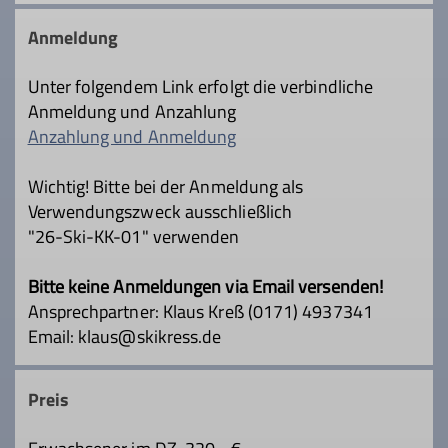
Die Skiabteilung bietet seit vielen Jahren
ein abwechslungsreiches Programm an
Anmeldung
Fahrten für Ski- und Snowboardfahrer
und diejenigen, die es gerne werden
Unter folgendem Link erfolgt die verbindliche
möchten.
Anmeldung und Anzahlung
Ein Team aus langjährigen Mitgliedern
Anzahlung und Anmeldung
und ausgebildeten Übungsleitern für Ski
und Snowboard steht der Skiabteilung
Wichtig! Bitte bei der Anmeldung als
zur Verfügung. Wir veranstalten Fahrten,
Verwendungszweck ausschließlich
wie z. B. Wochenend-Eröffnungsfahrt,
"26-Ski-KK-01" verwenden
Kinder- und Familienfahrten sowie
Erwachsenenfahrten mit wechselnden
Bitte keine Anmeldungen via Email versenden!
Skigebieten. Außerdem können sich
Ansprechpartner: Klaus Kreß (0171) 4937341
unsere Mitglieder durch Gymnastik sowie
Email: klaus@skikress.de
den alljährlichen Skibasar perfekt auf die
nächste Skisaison vorbereiten.
Preis
Details