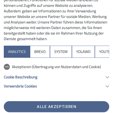
spielt es keine Rolle, ob im Hochgebirge,
können und Zugriffe auf unsere Website zu analysieren.
30.10.2024 / 08.11.2024
im Mittelgebirge oder im Flachland
Außerdem geben wir Informationen zu Ihrer Verwendung
unserer Website an unsere Partner für soziale Medien, Werbung
gewandert wird. Besonders die
und Analysen weiter. Unsere Partner führen diese Informationen
gebirgsfernen Sektionen erwandern sich
möglicherweise mit weiteren Daten zusammen, die Sie ihnen
ihre unmittelbare Umgebung oder sind
bereitgestellt haben oder die sie im Rahmen Ihrer Nutzung der
auch mehrtägig in ferneren Landschaften
Dienste gesammelt haben.
unterwegs.
Sektion
Die Wandergruppe der Sektion
ANALYTICS
BREVO
SYSTEM
YOLAWO
YOUTUB
Schwabach unternimmt verschiedene
Programm
Tageswanderungen in der näheren
Akzeptieren (Übertragung von Nutzerdaten und Cookie)
Umgebung. Meist zweimal im Jahr wird
DAV
eine Wanderfahrt durchgeführt. Hier
Cookie Beschreibung
werden Wanderungen oder Bergtouren
Verwendete Cookies
im Alpenraum oder auch
Sektion Schwabach des Deutschen Alpenvereins e.V.
Mittelgebirgsregionen angeboten. Es
Penzendorfer Straße 13
werden keine Klettersteige begangen.
91126 Schwabach
Kurze gesicherte Felspassagen, ohne
ALLE AKZEPTIEREN
Telefon +49912213885
besondere Schwierigkeiten, können