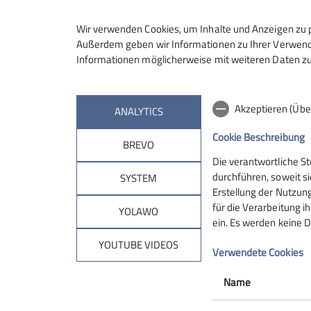
Wandern ist eine sportliche Betäti
Wir verwenden Cookies, um Inhalte und Anzeigen zu p
keine Rolle, ob im Hochgebirge, im
Außerdem geben wir Informationen zu Ihrer Verwendu
Informationen möglicherweise mit weiteren Daten zu
erwandern sich ihre unmittelbare 
Die Wandergruppe der Sektion Sc
im Jahr wird eine Wanderfahrt du
Akzeptieren (Übe
ANALYTICS
Mittelgebirgsregionen angeboten. E
Schwierigkeiten, können vorkomm
Cookie Beschreibung
BREVO
Die Berg- oder Mittelgebirgswande
Die verantwortliche S
Übernachtung im Gasthof oder Hote
Sektion
Pro
durchführen, soweit si
SYSTEM
Hüttentouren (mit PKW- oder Bahn-
Erstellung der Nutzung
Voraussetzung zur Teilnahme sind
für die Verarbeitung ih
Geschäftsstelle
Touren
YOLAWO
gute Kondition
ein. Es werden keine D
Mitgliedschaft
Kurse
Trittsicherheit
Newsletter
Veranstal
YOUTUBE VIDEOS
Schwindelfreiheit
Verwendete Cookies
Kontakt
Name
Details