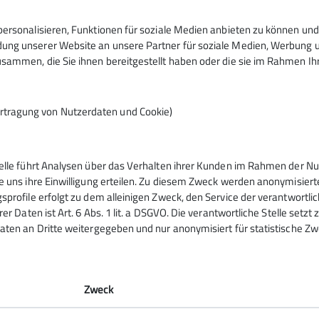
gung, der im Deutschen Alpenverein eine ganz besondere B
ersonalisieren, Funktionen für soziale Medien anbieten zu können und 
 Mittelgebirge oder im Flachland gewandert wird. Besonder
ng unserer Website an unsere Partner für soziale Medien, Werbung un
sammen, die Sie ihnen bereitgestellt haben oder die sie im Rahmen I
Umgebung oder sind auch mehrtägig in ferneren Landschaf
hwabach unternimmt verschiedene Tageswanderungen in d
rchgeführt. Hier werden Wanderungen oder Bergtouren im
rtragung von Nutzerdaten und Cookie)
s werden keine Klettersteige begangen. Kurze gesicherte 
en.
rfahrten dauern meist 2,5 bis 3 Tage und werden mit Bahn
telle führt Analysen über das Verhalten ihrer Kunden im Rahmen der Nu
l.
gramm
DAV
e uns ihre Einwilligung erteilen. Zu diesem Zweck werden anonymisiert
Anfahrt) können für einen kleineren Teilnehmerkreis (bis
sprofile erfolgt zu dem alleinigen Zweck, den Service der verantwortli
rer Daten ist Art. 6 Abs. 1 lit. a DSGVO. Die verantwortliche Stelle setz
Bergsportfachverband Bayern
aten an Dritte weitergegeben und nur anonymisiert für statistische Zw
JDAV Bundesverband
tungen
Zweck