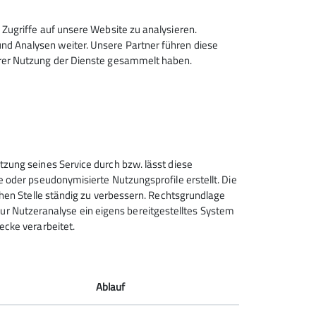
edeutung zukommt. Dabei spielt es
Zugriffe auf unsere Website zu analysieren.
s die gebirgsfernen Sektionen
d Analysen weiter. Unsere Partner führen diese
hrer Nutzung der Dienste gesammelt haben.
ten unterwegs.
er näheren Umgebung. Meist zweimal
 Alpenraum oder auch
Felspassagen, ohne besondere
, Bus oder PKW durchgeführt.
Sektion Schwabach des
tzung seines Service durch bzw. lässt diese
Deutschen Alpenvereins e.V.
e oder pseudonymisierte Nutzungsprofile erstellt. Die
 max. 16 Personen) angeboten werden.
chen Stelle ständig zu verbessern. Rechtsgrundlage
Penzendorfer Straße 13
t zur Nutzeranalyse ein eigens bereitgestelltes System
91126 Schwabach
ecke verarbeitet.
Telefon +49912213885
Kontakt
Ablauf