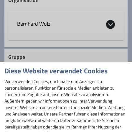
Organisation
Bernhard Wolz
0 91 29 / 2 73 34
Gruppe
wandern@dav-sc.de
Diese Website verwendet Cookies
Wandergruppe
Wir verwenden Cookies, um Inhalte und Anzeigen zu
Ämter
personalisieren, Funktionen für soziale Medien anbieten zu
können und Zugriffe auf unsere Website zu analysieren.
Wanderwart
Außerdem geben wir Informationen zu Ihrer Verwendung
Wandern ist eine sportliche Betätigung,
unserer Website an unsere Partner für soziale Medien, Werbung
der im Deutschen Alpenverein eine ganz
und Analysen weiter. Unsere Partner führen diese Informationen
besondere Bedeutung zukommt. Dabei
möglicherweise mit weiteren Daten zusammen, die Sie ihnen
spielt es keine Rolle, ob im Hochgebirge,
bereitgestellt haben oder die sie im Rahmen Ihrer Nutzung der