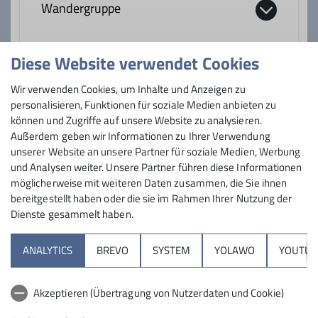
Wandergruppe
Ämter
Wanderwart
Diese Website verwendet Cookies
Wandern ist eine sportliche Betätigung,
der im Deutschen Alpenverein eine ganz
Anmeldung ab / bis
Wir verwenden Cookies, um Inhalte und Anzeigen zu
besondere Bedeutung zukommt. Dabei
personalisieren, Funktionen für soziale Medien anbieten zu
spielt es keine Rolle, ob im Hochgebirge,
können und Zugriffe auf unsere Website zu analysieren.
20.02.2024 / 11.04.2024
im Mittelgebirge oder im Flachland
Außerdem geben wir Informationen zu Ihrer Verwendung
unserer Website an unsere Partner für soziale Medien, Werbung
gewandert wird. Besonders die
und Analysen weiter. Unsere Partner führen diese Informationen
gebirgsfernen Sektionen erwandern sich
möglicherweise mit weiteren Daten zusammen, die Sie ihnen
ihre unmittelbare Umgebung oder sind
bereitgestellt haben oder die sie im Rahmen Ihrer Nutzung der
auch mehrtägig in ferneren Landschaften
Dienste gesammelt haben.
unterwegs.
Sektion
Die Wandergruppe der Sektion
ANALYTICS
BREVO
SYSTEM
YOLAWO
YOUTUB
Schwabach unternimmt verschiedene
Programm
Tageswanderungen in der näheren
Akzeptieren (Übertragung von Nutzerdaten und Cookie)
Umgebung. Meist zweimal im Jahr wird
DAV
eine Wanderfahrt durchgeführt. Hier