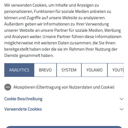
Maximale Teilnehmeranzahl
Wir verwenden Cookies, um Inhalte und Anzeigen zu
personalisieren, Funktionen für soziale Medien anbieten zu
können und Zugriffe auf unsere Website zu analysieren.
13
Außerdem geben wir Informationen zu Ihrer Verwendung
unserer Website an unsere Partner für soziale Medien, Werbung
und Analysen weiter. Unsere Partner führen diese Informationen
möglicherweise mit weiteren Daten zusammen, die Sie ihnen
bereitgestellt haben oder die sie im Rahmen Ihrer Nutzung der
Dienste gesammelt haben.
Sektion
ANALYTICS
BREVO
SYSTEM
YOLAWO
YOUTUB
Programm
Akzeptieren (Übertragung von Nutzerdaten und Cookie)
DAV
Cookie Beschreibung
Verwendete Cookies
Sektion Schwabach des Deutschen Alpenvereins e.V.
Penzendorfer Straße 13
91126 Schwabach