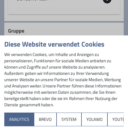
Qualifikationen
0160 - 93636345
Trainer*in C Sportklettern Breitensport
Gruppe
benedikt.rauh@dav-sc.de
Diese Website verwendet Cookies
Trainer*in C Skibergsteigen
Jungmannschaft
Wir verwenden Cookies, um Inhalte und Anzeigen zu
Qualifikationen
personalisieren, Funktionen für soziale Medien anbieten zu
Ämter
können und Zugriffe auf unsere Website zu analysieren.
Jugendleiter*in
Außerdem geben wir Informationen zu Ihrer Verwendung
Du hast Lust auf Klettern, Skifahren,
Jugendleiter
Ausbildungsreferent
unserer Website an unsere Partner für soziale Medien, Werbung
Slacklinen und Kajak fahren? Oder doch
und Analysen weiter. Unsere Partner führen diese Informationen
lieber Wandern, in der Kletterhalle chillen
Ämter
möglicherweise mit weiteren Daten zusammen, die Sie ihnen
und einfach eine gute Zeit haben? Dann
bereitgestellt haben oder die sie im Rahmen Ihrer Nutzung der
bist Du bei uns genau richtig!
Dienste gesammelt haben.
Jugendreferent
Sektion
ANALYTICS
BREVO
SYSTEM
YOLAWO
YOUTUB
Details
Programm