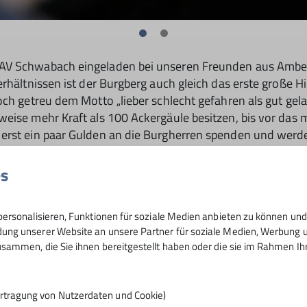
V Schwabach eingeladen bei unseren Freunden aus Amberg.
erhältnissen ist der Burgberg auch gleich das erste große H
och getreu dem Motto „lieber schlecht gefahren als gut gel
eise mehr Kraft als 100 Ackergäule besitzen, bis vor das m
erst ein paar Gulden an die Burgherren spenden und werde
Rüstung mit 0,5l Glasmantelgeschossen verbeult wird. Da e
nd errichteten Biertisch Bobbahn (fast so schön wie die Nat
es
n am Lagerfeuer abenteuerliche Geschichten von Streifzügen
evor es noch einmal in die Burgstube geht. Hier wird mit d
ersonalisieren, Funktionen für soziale Medien anbieten zu können und 
e kräftig musiziert. Wie es im Mittelalter so üblich war, m
ng unserer Website an unsere Partner für soziale Medien, Werbung un
terbiwak in unsere Jurten geht.
sammen, die Sie ihnen bereitgestellt haben oder die sie im Rahmen I
m Sonnenschein geweckt und genießen den tollen Ausblick
JDAV Amberg für die tolle Feier! Wir kommen gerne wieder
rtragung von Nutzerdaten und Cookie)