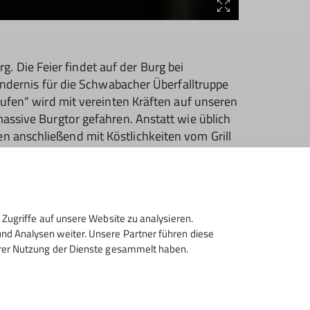
 Die Feier findet auf der Burg bei
indernis für die Schwabacher Überfalltruppe
aufen“ wird mit vereinten Kräften auf unseren
assive Burgtor gefahren. Anstatt wie üblich
n anschließend mit Köstlichkeiten vom Grill
s für ein Turnier im Lanzenstechen zu kalt
ur Rodelbahn in St. Moritz!) und im Flying Fox
 in die Felswände des „Wilden Kaisers“ (der
em Heimatluftkompressor, einer modernen sechs
Zugriffe auf unsere Website zu analysieren.
üssen die Ritter auf dem Feldzug im Freien
d Analysen weiter. Unsere Partner führen diese
hrer Nutzung der Dienste gesammelt haben.
 von der Burg.
 und unternehmen hoffentlich auch im neuen