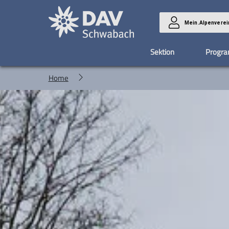
Mein.Alpenverei
Sektion
Progr
Home
Alpenvereinschor
Mitgliedschaft
Belegungsplan
Touren
Termine
Preise und Infos
Versicherung
Hochtouren
Geschäftsstelle
Übernachtu
JDA
Termine
Digitaler Mitgliedsausweis
Neueste Tourenberichte
Gemeindehalle Schwanstetten
Hundebergungsversicherung
Termine
Bibliothek
Jugen
Berichte
Allgemeines
Gepäckversicherung auf Hütten
Berichte
Jung
Sektionswechsel