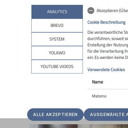
Akzeptieren (Übe
ANALYTICS
Cookie Beschreibung
BREVO
Die verantwortliche S
durchführen, soweit si
Zu späterer Stunde schaute auch dieses Jahr d
SYSTEM
Erstellung der Nutzung
vorbei. Er fand lobende Worte für die Geschic
für die Verarbeitung ih
YOLAWO
auf die bevorstehende Adventszeit ein.
ein. Es werden keine D
Im Anschluss daran wurden wir, mit musikalis
YOUTUBE VIDEOS
Verwendete Cookies
von Fritz Merklein zum gemeinsamen Singen v
Name
Matomo
ALLE AKZEPTIEREN
AUSGEWÄHLTE 