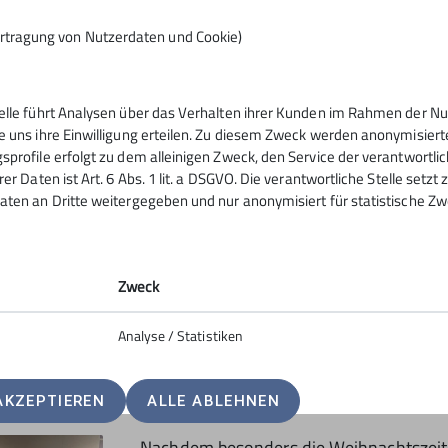
rtragung von Nutzerdaten und Cookie)
telle führt Analysen über das Verhalten ihrer Kunden im Rahmen der Nu
e uns ihre Einwilligung erteilen. Zu diesem Zweck werden anonymisiert
er heilige Nikolaus in unserer Runde
sprofile erfolgt zu dem alleinigen Zweck, den Service der verantwortli
ke unserer Ortsgruppe und stimmte alle
rer Daten ist Art. 6 Abs. 1 lit. a DSGVO. Die verantwortliche Stelle setz
aten an Dritte weitergegeben und nur anonymisiert für statistische Zw
cher Untermalung, und unter Leitung
on Weihnachtsliedern animiert.
Zweck
Analyse / Statistiken
AKZEPTIEREN
ALLE ABLEHNEN
Nachdem besonders die Weihnachtszeit e