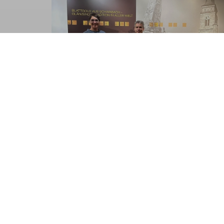
Eine solche Veranstaltung steht und fällt mit
die Gemeinde Schwanstetten, welche uns den 
Nancy Werner, Verantwortliche für Pressearbe