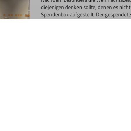
diejenigen denken sollte, denen es nicht
Spendenbox aufgestellt. Der gespendete 
Not“, einer Initiative des Amtes für Ju
Abends war ein Gesamtbetrag von 325 E
Vorstandschaft der Ortsgruppe auf 400
das Jugendamt in Schwabach übergeben
 allen Helferlein, denen wir auf diesem Wege ein herzliche
Bürger-Bus zur Verfügung stellte.
it