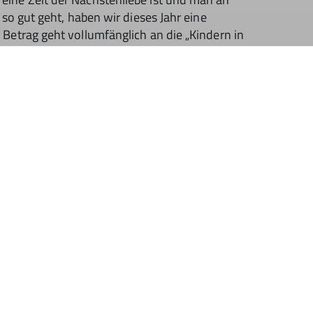
 so gut geht, haben wir dieses Jahr eine
Betrag geht vollumfänglich an die „Kindern in
gend und Familie in Schwabach. Am Ende des
uro gespendet worden, dieser wurde von der
 Euro aufgerundet wurde am 10.12.2024 an
.
s Dankeschön sagen möchten. Hierzu zählt auch