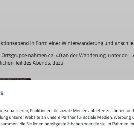
ektionsabend in Form einer Winterwanderung und anschli
rtsgruppe nahmen ca. 40 an der Wanderung, unter der Leitu
lichen Teil des Abends, dazu.
Das sonnige und kalte Winterwetter füh
alle an unserem kleinen Weihnachtssta
es
Lebkuchen und Spekulatius freuten. Nac
Wandersleut´ frisch gestärkt auf den Rü
ersonalisieren, Funktionen für soziale Medien anbieten zu können und 
geschmückten Gemeindesaal der Katholi
ng unserer Website an unsere Partner für soziale Medien, Werbung un
Abend bei gutem Essen und besinnliche
sammen, die Sie ihnen bereitgestellt haben oder die sie im Rahmen I