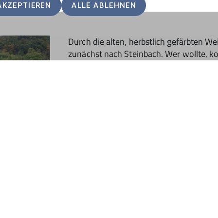
AKZEPTIEREN
ALLE ABLEHNEN
Durch die alten, herbstlich gefärbten W
zunächst nach Steinbach. Wer wollte, ko
Weinstube fahren. Alle anderen gingen
vorbei an 2 Schlössern und einem Bachl
bei einer Winzerbrotzeit, Wein und guten Gesprächen. Gege
ieder daheim.