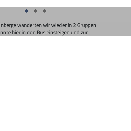
einberge wanderten wir wieder in 2 Gruppen
nnte hier in den Bus einsteigen und zur
 auf dem “Alten Postweg” nach Ebelsbach und
auf entlang zur Winzerscheune in Gleisenau.
n 19:30 brachen wir auf Richtung