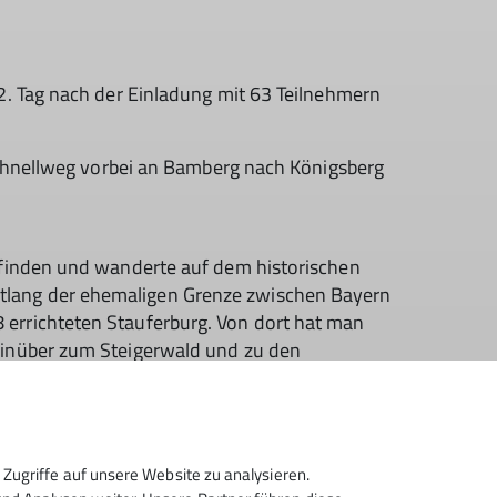
. Tag nach der Einladung mit 63 Teilnehmern
schnellweg vorbei an Bamberg nach Königsberg
Unfinden und wanderte auf dem historischen
lang der ehemaligen Grenze zwischen Bayern
errichteten Stauferburg. Von dort hat man
hinüber zum Steigerwald und zu den
ogar die Gipfel der Rhön am Horizont gesehen.
istorische Altstadt, die mit ihren
malschutz steht.
Zugriffe auf unsere Website zu analysieren.
 bereits die 2. Gruppe, die vorher über einen