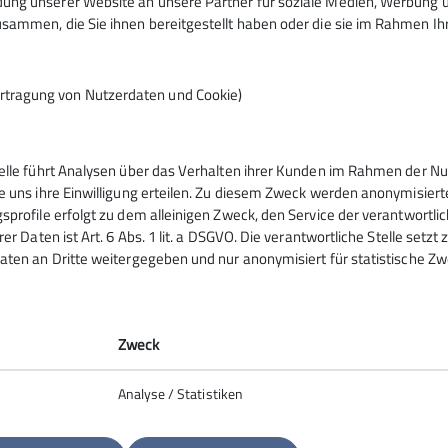
ng unserer Website an unsere Partner für soziale Medien, Werbung un
Erlebnisweg und die Burgruine gekomme
sammen, die Sie ihnen bereitgestellt haben oder die sie im Rahmen I
anwesenden Stadtführer in einem kurze
von Burg und Stadt Königsberg erfuhr. Di
Handelsstraßen. Der berühmteste Sohn 
rtragung von Nutzerdaten und Cookie)
Mathematiker und Astronom, der bedeut
Weltbild schuf. Gemeinsam liefen wir d
fuhren nach Zeil am Main.
telle führt Analysen über das Verhalten ihrer Kunden im Rahmen der Nu
e uns ihre Einwilligung erteilen. Zu diesem Zweck werden anonymisiert
sprofile erfolgt zu dem alleinigen Zweck, den Service der verantwortli
tstadtgassen zur Brauereigaststätte “Zur
rer Daten ist Art. 6 Abs. 1 lit. a DSGVO. Die verantwortliche Stelle setz
istorischen Marktplatz und nach dem
aten an Dritte weitergegeben und nur anonymisiert für statistische Zw
 dem Startpunkt der Nachmittags-
Abt Degen wurde in Zeil geboren und
Zweck
Analyse / Statistiken