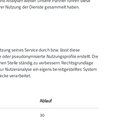
d Analysen weiter. Unsere Partner führen diese
n war und spontan von einem zufällig
hrer Nutzung der Dienste gesammelt haben.
n Vortrag Wissenswertes über die Geschichte
e Stadt liegt am Schnittpunkt alter
der Stadt war Regiomontanus, ein
ende Erkenntnisse für unser heutiges
urch die historischen Gassen zum Bus und
tzung seines Service durch bzw. lässt diese
e oder pseudonymisierte Nutzungsprofile erstellt. Die
chen Stelle ständig zu verbessern. Rechtsgrundlage
t zur Nutzeranalyse ein eigens bereitgestelltes System
ecke verarbeitet.
Ablauf
30