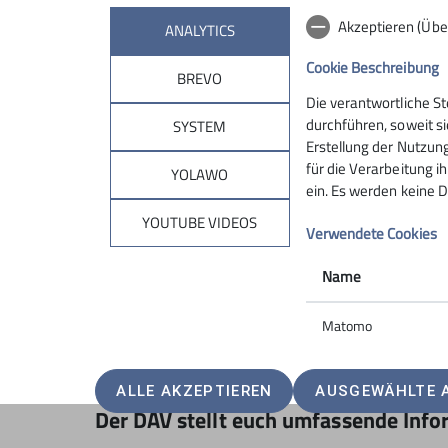
Akzeptieren (Übe
ANALYTICS
Cookie Beschreibung
BREVO
Die verantwortliche S
durchführen, soweit si
SYSTEM
Erstellung der Nutzung
für die Verarbeitung ih
YOLAWO
ein. Es werden keine D
YOUTUBE VIDEOS
Verwendete Cookies
Name
Matomo
Für die gute Tourenplanung sind genaues Wisse
ALLE AKZEPTIEREN
AUSGEWÄHLTE 
Der DAV stellt euch umfassende Info