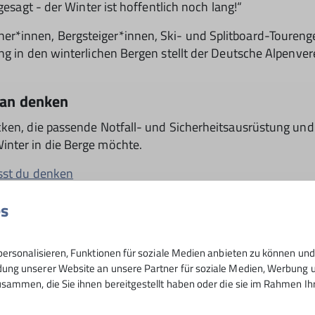
gesagt - der Winter ist hoffentlich noch lang!“
r*innen, Bergsteiger*innen, Ski- und Splitboard-Tourenge
ng in den winterlichen Bergen stellt der Deutsche Alpenver
man denken
cken, die passende Notfall- und Sicherheitsausrüstung und
inter in die Berge möchte.
usst du denken
es
ersonalisieren, Funktionen für soziale Medien anbieten zu können und 
ng unserer Website an unsere Partner für soziale Medien, Werbung un
sammen, die Sie ihnen bereitgestellt haben oder die sie im Rahmen I