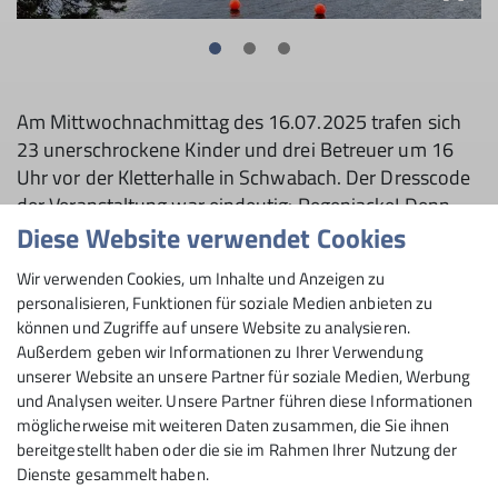
Am Mittwochnachmittag des 16.07.2025 trafen sich
23 unerschrockene Kinder und drei Betreuer um 16
Uhr vor der Kletterhalle in Schwabach. Der Dresscode
der Veranstaltung war eindeutig: Regenjacke! Denn
der Wettergott hatte an diesem Tag wieder einmal
Diese Website verwendet Cookies
seine Vielseitigkeit auf beeindruckende Weise zur
Wir verwenden Cookies, um Inhalte und Anzeigen zu
Schau gestellt: Über vereinzelte Sonnenstrahlen, Wind
personalisieren, Funktionen für soziale Medien anbieten zu
und Starkregen war schon alles geboten worden.
können und Zugriffe auf unsere Website zu analysieren.
Doch davon wollten wir uns nicht von unserem Plan
Außerdem geben wir Informationen zu Ihrer Verwendung
abbringen lassen, einen schönen und spannenden
unserer Website an unsere Partner für soziale Medien, Werbung
Nachmittag im Kletterwald am Brombachsee zu
und Analysen weiter. Unsere Partner führen diese Informationen
verbringen. Und so stiegen wir mit dem optimistischen
möglicherweise mit weiteren Daten zusammen, die Sie ihnen
bereitgestellt haben oder die sie im Rahmen Ihrer Nutzung der
Glauben an die freundlichste der zahlreichen
Dienste gesammelt haben.
Wetterprognosen in die von den verschiedensten