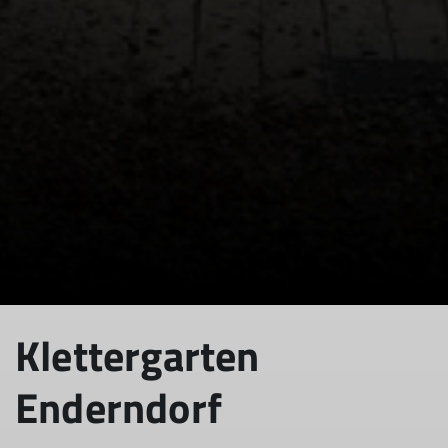
© Georg Berger
© Georg Berger
Klettergarten
Enderndorf