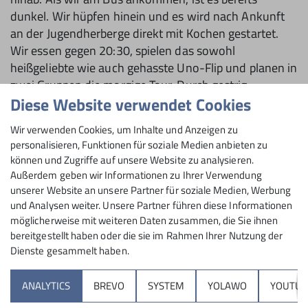
dunkel. Wir hüpfen hinein und es wird nach Ankunft
an der Jugendherberge direkt mit Kochen gestartet.
Wir essen gegen 20:30, spielen das sowohl
heißgeliebte wie auch gehasste Uno-Flip und planen in
zwei Gruppen die morgige Tour. Durch gestrig
Diese Website verwendet Cookies
gesammelte Erfahrungen läuft die Tourenplanung
schon ein wenig einfacher. Wir präsentieren die
Wir verwenden Cookies, um Inhalte und Anzeigen zu
gesammelten Informationen und gleichen sie mit der
personalisieren, Funktionen für soziale Medien anbieten zu
jeweils anderen Gruppe ab. Da es danach aber auch
können und Zugriffe auf unsere Website zu analysieren.
schon spät ist, verkriechen sich die meisten ins Bett.
Außerdem geben wir Informationen zu Ihrer Verwendung
unserer Website an unsere Partner für soziale Medien, Werbung
und Analysen weiter. Unsere Partner führen diese Informationen
möglicherweise mit weiteren Daten zusammen, die Sie ihnen
bereitgestellt haben oder die sie im Rahmen Ihrer Nutzung der
Dienste gesammelt haben.
ANALYTICS
BREVO
SYSTEM
YOLAWO
YOUTUB