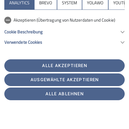
ANALYTICS
BREVO
SYSTEM
YOLAWO
YOUTUB
nach Regensburg.
Akzeptieren (Übertragung von Nutzerdaten und Cookie)
Cookie Beschreibung
Verwendete Cookies
ALLE AKZEPTIEREN
AUSGEWÄHLTE AKZEPTIEREN
ALLE ABLEHNEN
Unser Stadtführer begleitete uns weiter auf dem Weg
nach Beerbach zur Kirche St. Egidien, ein