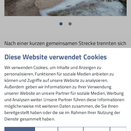
Nach einer kurzen gemeinsamen Strecke trennten sich
unsere Wege wieder. Gruppe 1 stieg hinauf zum Ort
Diese Website verwendet Cookies
Nuschelberg mit dem Hallerschlößchen und der
bekannten Bäckerei. Wir wanderten mit der
Wir verwenden Cookies, um Inhalte und Anzeigen zu
Markierung "Rot-Kreuz" weiter und kamen durch den
personalisieren, Funktionen für soziale Medien anbieten zu
Brunngraben zum Ort Neunhof. Dort wartete bereits
können und Zugriffe auf unsere Website zu analysieren.
Gruppe 2 und, als profunder Kenner der Gegend um
Außerdem geben wir Informationen zu Ihrer Verwendung
unserer Website an unsere Partner für soziale Medien, Werbung
Lauf, ein Historiker auf uns. Wir besichtigten zuerst
und Analysen weiter. Unsere Partner führen diese Informationen
das Kolerschloss, danach die beiden Welserschlösser
möglicherweise mit weiteren Daten zusammen, die Sie ihnen
und die Dorfkirche, die ursprünglich eine Wehrkirche
bereitgestellt haben oder die sie im Rahmen Ihrer Nutzung der
war. Die Welser waren ein bedeutendes Augsburger
Dienste gesammelt haben.
Handelshaus mit einer eigenen Seeflotte. Neunhof lag
an einer bedeutenden Handelsstraße von Forchheim