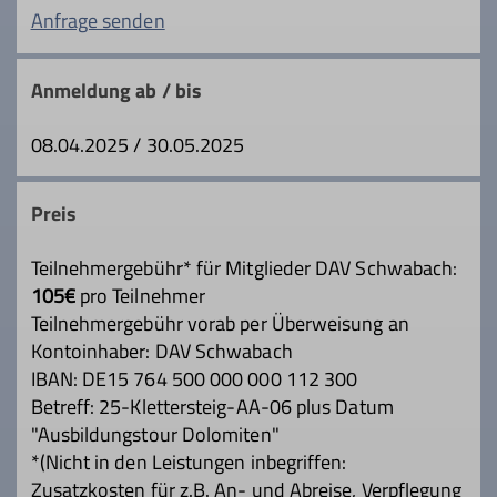
es auch einen Vorstand und regelmäßige
Anfrage senden
Treffen der Mitglieder, in denen zwanglos
die nötigen Dinge im Zusammenhang mit
Anmeldung ab / bis
den sportlichen Kletteraktivitäten
besprochen werden.
08.04.2025 / 30.05.2025
Kontakt aufnehmen
Preis
Teilnehmergebühr* für Mitglieder DAV Schwabach:
105€
pro Teilnehmer
Teilnehmergebühr vorab per Überweisung an
Kontoinhaber: DAV Schwabach
IBAN: DE15 764 500 000 000 112 300
Betreff: 25-Klettersteig-AA-06 plus Datum
"Ausbildungstour Dolomiten"
*(Nicht in den Leistungen inbegriffen:
Zusatzkosten für z.B. An- und Abreise, Verpflegung