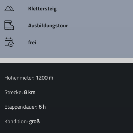
Klettersteig
Ausbildungstour
frei
Höhenmeter:
1200 m
Strecke:
8 km
Etappendauer:
6 h
Kondition:
groß